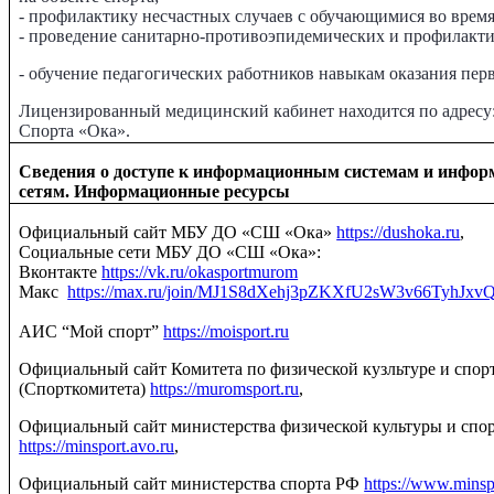
- профилактику несчастных случаев с обучающимися во время
- проведение санитарно-противоэпидемических и профилакт
- обучение педагогических работников навыкам оказания пе
Лицензированный медицинский кабинет находится по адресу: 
Спорта «Ока».
Сведения о доступе к информационным системам и инфо
сетям. Информационные ресурсы
Официальный сайт МБУ ДО «СШ «Ока»
https://dushoka.ru
,
Социальные сети МБУ ДО «СШ «Ока»:
Вконтакте
https://vk.ru/okasportmurom
Макс
https://max.ru/join/MJ1S8dXehj3pZKXfU2sW3v66TyhJxv
АИС “Мой спорт”
https://moisport.ru
Официальный сайт Комитета по физической кузльтуре и спо
(Спорткомитета)
https://muromsport.ru
,
Официальный сайт министерства физической культуры и спо
https://minsport.avo.ru
,
Официальный сайт министерства спорта РФ
https://www.minsp